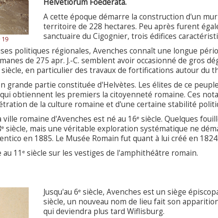
Helvetiorum Foederata.
A cette époque démarre la construction d'un mur 
territoire de 228 hectares. Peu après furent égal
sanctuaire du Cigognier, trois édifices caractéris
19
crises politiques régionales, Avenches connaît une longue péri
lamanes de 275 apr. J.-C. semblent avoir occasionné de gros dé
siècle, en particulier des travaux de fortifications autour du t
 grande partie constituée d'Helvètes. Les élites de ce peupl
 qui obtiennent les premiers la citoyenneté romaine. Ces not
ration de la culture romaine et d'une certaine stabilité politi
a ville romaine d'Avenches est né au 16
siècle. Quelques fouil
e
8
siècle, mais une véritable exploration systématique ne dém
e
Aventico en 1885. Le Musée Romain fut quant à lui créé en 1824
e au 11
siècle sur les vestiges de l'amphithéâtre romain.
e
Jusqu'au 6
siècle, Avenches est un siège épiscopa
e
siècle, un nouveau nom de lieu fait son apparition,
qui deviendra plus tard Wiflisburg.