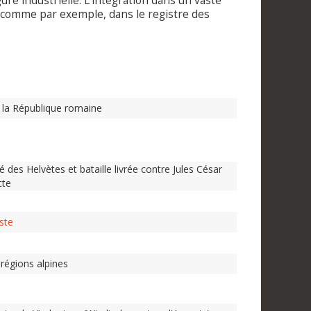
ure industrielle. L'intégration dans un vaste
 comme par exemple, dans le registre des
e la République romaine
des Helvètes et bataille livrée contre Jules César
cte
ste
régions alpines