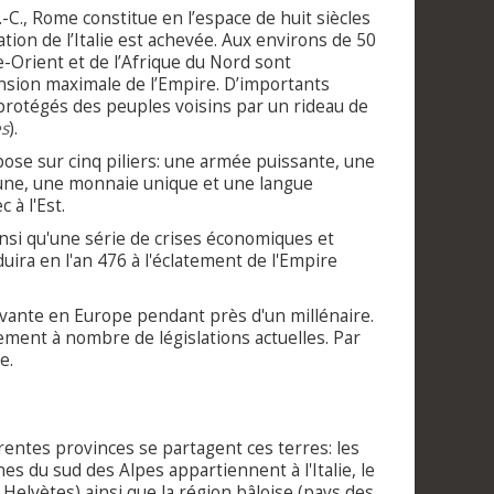
.-C., Rome constitue en l’espace de huit siècles
ation de l’Italie est achevée. Aux environs de 50
he-Orient et de l’Afrique du Nord sont
ension maximale de l’Empire. D’importants
protégés des peuples voisins par un rideau de
es
).
pose sur cinq piliers: une armée puissante, une
une, une monnaie unique et une langue
c à l'Est.
ainsi qu'une série de crises économiques et
uira en l'an 476 à l'éclatement de l'Empire
ivante en Europe pendant près d'un millénaire.
ement à nombre de législations actuelles. Par
e.
férentes provinces se partagent ces terres: les
nes du sud des Alpes appartiennent à l'Italie, le
 Helvètes) ainsi que la région bâloise (pays des