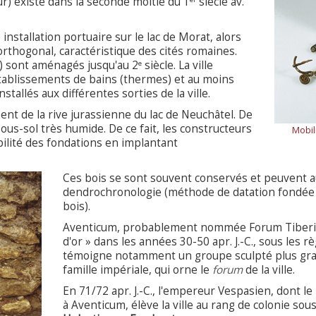
r) existe dans la seconde moitié du 1
siècle av.
e installation portuaire sur le lac de Morat, alors
orthogonal, caractéristique des cités romaines.
) sont aménagés jusqu'au 2
siècle. La ville
e
établissements de bains (thermes) et au moins
tallés aux différentes sorties de la ville.
ent de la rive jurassienne du lac de Neuchâtel. De
sous-sol très humide. De ce fait, les constructeurs
Mobil
bilité des fondations en implantant
Ces bois se sont souvent conservés et peuvent au
dendrochronologie (méthode de datation fondée 
bois).
Aventicum, probablement nommée Forum Tiberii 
d'or » dans les années 30-50 apr. J.-C., sous les
témoigne notamment un groupe sculpté plus gra
famille impériale, qui orne le
forum
de la ville.
En 71/72 apr. J.-C., l'empereur Vespasien, dont le 
à Aventicum, élève la ville au rang de colonie so