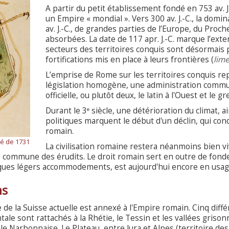
A partir du petit établissement fondé en 753 av. J
un Empire « mondial ». Vers 300 av. J.-C., la domin
av. J.-C., de grandes parties de l’Europe, du Proc
absorbées. La date de 117 apr. J.-C. marque l’ext
secteurs des territoires conquis sont désormais 
fortifications mis en place à leurs frontières (
lim
L’emprise de Rome sur les territoires conquis re
législation homogène, une administration comm
officielle, ou plutôt deux, le latin à l'Ouest et le gre
Durant le 3
siècle, une détérioration du climat, 
e
politiques marquent le début d'un déclin, qui cond
romain.
té de 1731
La civilisation romaine restera néanmoins bien v
e commune des érudits. Le droit romain sert en outre de fond
lques légers accommodements, est aujourd'hui encore en usag
ns
oire de la Suisse actuelle est annexé à l'Empire romain. Cinq dif
ale sont rattachés à la Rhétie, le Tessin et les vallées grison
le Narbonnaise. Le Plateau, entre Jura et Alpes (territoire des