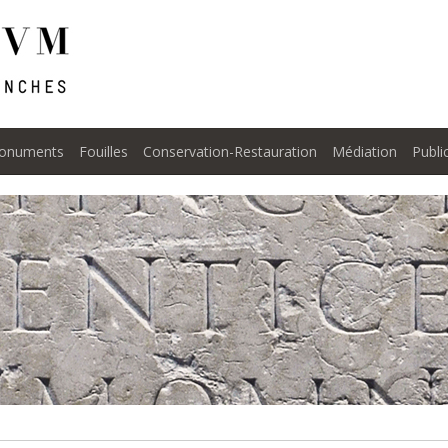
onuments
Fouilles
Conservation-Restauration
Médiation
Publi