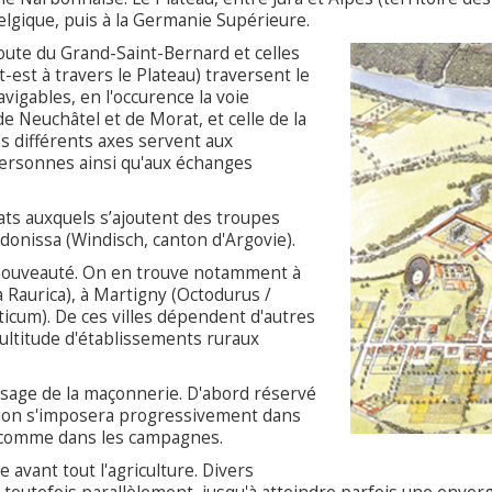
elgique, puis à la Germanie Supérieure.
route du Grand-Saint-Bernard et celles
t-est à travers le Plateau) traversent le
navigables, en l'occurence la voie
e Neuchâtel et de Morat, et celle de la
s différents axes servent aux
ersonnes ainsi qu'aux échanges
dats auxquels s’ajoutent des troupes
ndonissa (Windisch, canton d'Argovie).
e nouveauté. On en trouve notamment à
a Raurica), à Martigny (Octodurus /
icum). De ces villes dépendent d'autres
ultitude d'établissements ruraux
usage de la maçonnerie. D'abord réservé
ion s'imposera progressivement dans
s comme dans les campagnes.
avant tout l'agriculture. Divers