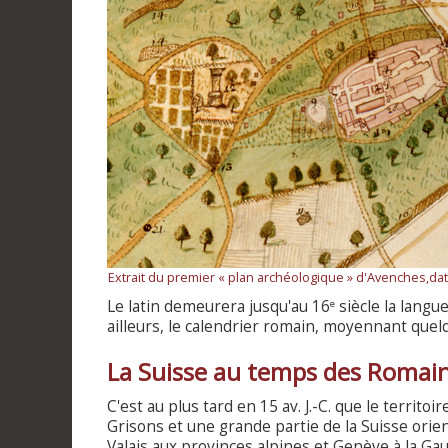
Extrait du premier « plan archéologique » d'Avenches,da
Le latin demeurera jusqu'au 16
siècle la langu
e
ailleurs, le calendrier romain, moyennant que
La Suisse au temps des Romai
C'est au plus tard en 15 av. J.-C. que le territ
Grisons et une grande partie de la Suisse orient
Valais aux provinces alpines et Genève à la Gau