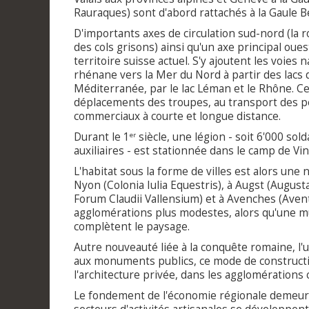
Rauraques) sont d'abord rattachés à la Gaule B
D'importants axes de circulation sud-nord (la 
des cols grisons) ainsi qu'un axe principal oues
territoire suisse actuel. S'y ajoutent les voies 
rhénane vers la Mer du Nord à partir des lacs d
Méditerranée, par le lac Léman et le Rhône. Ce
déplacements des troupes, au transport des p
commerciaux à courte et longue distance.
Durant le 1
siècle, une légion - soit 6'000 sol
er
auxiliaires - est stationnée dans le camp de Vi
L'habitat sous la forme de villes est alors un
Nyon (Colonia Iulia Equestris), à Augst (August
Forum Claudii Vallensium) et à Avenches (Avent
agglomérations plus modestes, alors qu'une m
complètent le paysage.
Autre nouveauté liée à la conquête romaine, l'
aux monuments publics, ce mode de construct
l'architecture privée, dans les agglomération
Le fondement de l'économie régionale demeure 