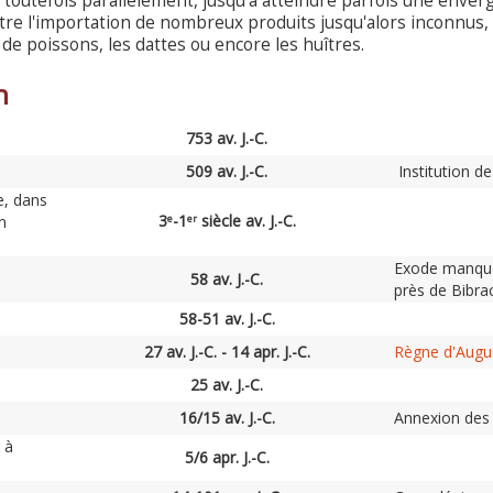
 toutefois parallèlement, jusqu'à atteindre parfois une enverg
e l'importation de nombreux produits jusqu'alors inconnus,
s de poissons, les dattes ou encore les huîtres.
n
753 av. J.-C.
509 av. J.-C.
Institution d
e, dans
3
-1
siècle av. J.-C.
n
e
er
Exode manqué 
58 av. J.-C.
près de Bibra
58-51 av. J.-C.
27 av. J.-C. - 14 apr. J.-C.
Règne d'Augu
25 av. J.-C.
16/15 av. J.-C.
Annexion des 
 à
5/6 apr. J.-C.