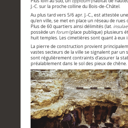
Plus loin au sud, un
oppidum
(habitat de hauteu
J.-C. sur la proche colline du Bois-de-Châtel.
Au plus tard vers 5/6 apr. J.-C., est attestée un
qu'en ville, se met en place un réseau de rues 
Plus de 60 quartiers ainsi délimités (lat.
insulae
possède un
forum
(place publique) plusieurs 
huit temples. Les cimetières sont quant à eux ins
La pierre de construction provient principalem
vastes secteurs de la ville se signalent par un 
sont régulièrement contraints d'assurer la sta
préalablement dans le sol des pieux de chêne.