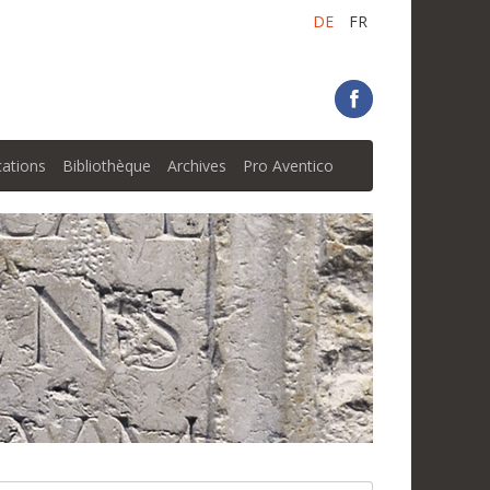
DE
FR
cations
Bibliothèque
Archives
Pro Aventico