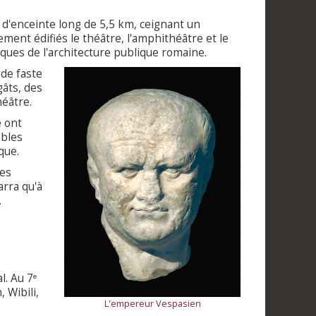
d'enceinte long de 5,5 km, ceignant un
ement édifiés le théâtre, l'amphithéâtre et le
tiques de l'architecture publique romaine.
ode faste
gâts, des
héâtre.
e ont
ables
que.
les
arra qu'à
.
l. Au 7
e
 Wibili,
L'empereur Vespasien