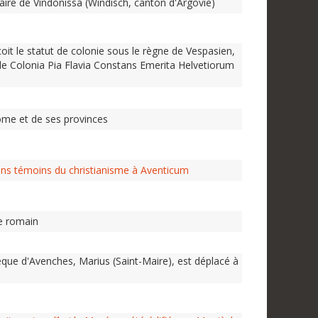
ire de Vindonissa (Windisch, canton d'Argovie)
oit le statut de colonie sous le règne de Vespasien,
e Colonia Pia Flavia Constans Emerita Helvetiorum
me et de ses provinces
ens témoins du christianisme à Aventicum
re romain
êque d'Avenches, Marius (Saint-Maire), est déplacé à