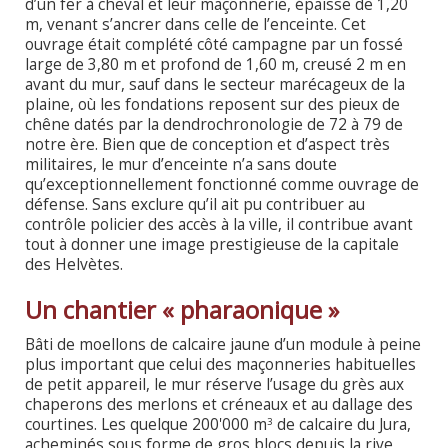
d’un fer à cheval et leur maçonnerie, épaisse de 1,20
m, venant s’ancrer dans celle de l’enceinte. Cet
ouvrage était complété côté campagne par un fossé
large de 3,80 m et profond de 1,60 m, creusé 2 m en
avant du mur, sauf dans le secteur marécageux de la
plaine, où les fondations reposent sur des pieux de
chêne datés par la dendrochronologie de 72 à 79 de
notre ère. Bien que de conception et d’aspect très
militaires, le mur d’enceinte n’a sans doute
qu’exceptionnellement fonctionné comme ouvrage de
défense. Sans exclure qu’il ait pu contribuer au
contrôle policier des accès à la ville, il contribue avant
tout à donner une image prestigieuse de la capitale
des Helvètes.
Un chantier « pharaonique »
Bâti de moellons de calcaire jaune d’un module à peine
plus important que celui des maçonneries habituelles
de petit appareil, le mur réserve l’usage du grès aux
chaperons des merlons et créneaux et au dallage des
courtines. Les quelque 200'000 m
de calcaire du Jura,
3
acheminés sous forme de gros blocs depuis la rive