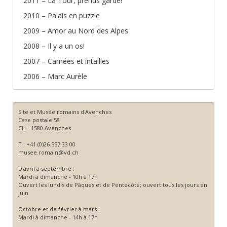
2011 – La Tour, prends garde!
2010 – Palais en puzzle
2009 – Amor au Nord des Alpes
2008 – Il y a un os!
2007 – Camées et intailles
2006 – Marc Aurèle
Site et Musée romains d'Avenches
Case postale 58
CH - 1580 Avenches
T : +41 (0)26 557 33 00
musee.romain@vd.ch
D'avril à septembre :
Mardi à dimanche - 10h à 17h
Ouvert les lundis de Pâques et de Pentecôte; ouvert tous les jours en
juin
Octobre et de février à mars :
Mardi à dimanche - 14h à 17h