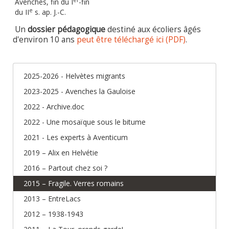
Avenches, fin du I
-fin
e
du II
s. ap. J.-C.
Un
dossier pédagogique
destiné aux écoliers âgés
d'environ 10 ans
peut être téléchargé ici (PDF)
.
2025-2026 - Helvètes migrants
2023-2025 - Avenches la Gauloise
2022 - Archive.doc
2022 - Une mosaïque sous le bitume
2021 - Les experts à Aventicum
2019 – Alix en Helvétie
2016 – Partout chez soi ?
2015 – Fragile. Verres romains
2013 – EntreLacs
2012 – 1938-1943