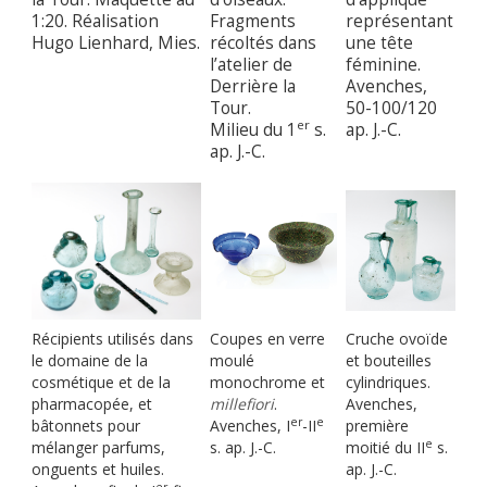
1:20. Réalisation
Fragments
représentant
Hugo Lienhard, Mies.
récoltés dans
une tête
l’atelier de
féminine.
Derrière la
Avenches,
Tour.
50-100/120
er
Milieu du 1
s.
ap. J.-C.
ap. J.-C.
Récipients utilisés dans
Coupes en verre
Cruche ovoïde
le domaine de la
moulé
et bouteilles
cosmétique et de la
monochrome et
cylindriques.
pharmacopée, et
millefiori
.
Avenches,
er
e
bâtonnets pour
Avenches, I
-II
première
e
mélanger parfums,
s. ap. J.-C.
moitié du II
s.
onguents et huiles.
ap. J.-C.
er