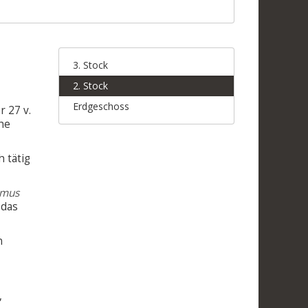
3. Stock
2. Stock
Erdgeschoss
 27 v.
che
 tätig
imus
 das
n
,