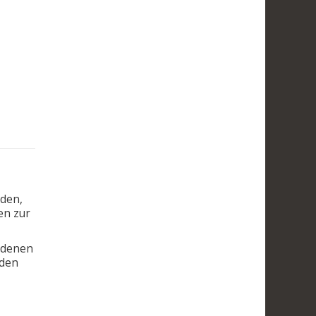
nden,
en zur
i denen
nden