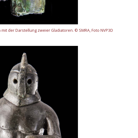
n mit der Darstellung zweier Gladiatoren. © SMRA, Foto NVP3D