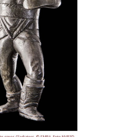
te eines Gladiators. © SMRA, Foto NVP3D