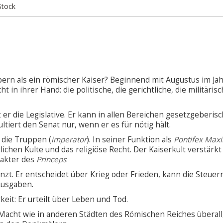
Stock
rn als ein römischer Kaiser? Beginnend mit Augustus im Jahr
 in ihrer Hand: die politische, die gerichtliche, die militäris
 die Legislative. Er kann in allen Bereichen gesetzgeberisch
ltiert den Senat nur, wenn er es für nötig hält.
 die Truppen (
imperator
). In seiner Funktion als
Pontifex Max
lichen Kulte und das religiöse Recht. Der Kaiserkult verstärkt
rakter des
Princeps
.
nzt. Er entscheidet über Krieg oder Frieden, kann die Steuer
Ausgaben.
keit: Er urteilt über Leben und Tod.
e Macht wie in anderen Städten des Römischen Reiches überall